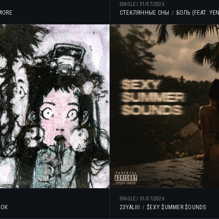
SINGLE
/
31/07/2026
MORE
СТЕКЛЯННЫЕ СНЫ
БОЛЬ (FEAT. YE
SINGLE
/
31/07/2026
ШОК
23YALIII
$EXY $UMMER $OUNDS