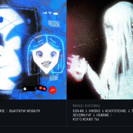
SINGLE
/
31/07/2026
ASE
ВЫКЛЮЧИ МОБИЛУ
X3N4IK
HWSND
ИСКУПЛЕНИЕ
SEVERNIY47
HEARME
КОГО ИСКАЛ ТЫ