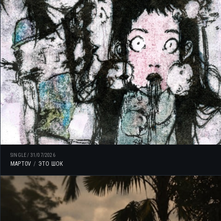
SINGLE
/
31/07/2026
MAPT0V
ЭТО ШОК