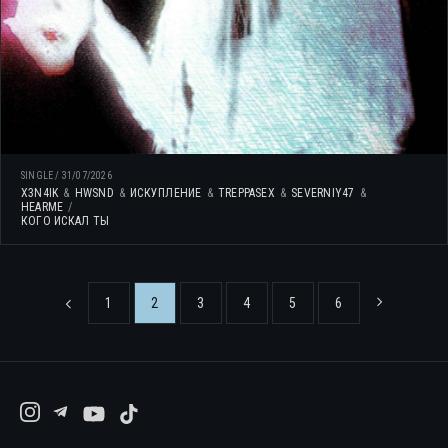
SINGLE
/
31/07/2026
X3N4IK
HWSND
ИСКУПЛЕНИЕ
TREPPASEX
SEVERNIY47
HEARME
КОГО ИСКАЛ ТЫ
1
2
3
4
5
6