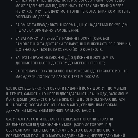
ЗА НЕЗНАЧНУ НЕВІДПОВІДНІСТЬ КОЛЬОРОВОЇ ГАМИ ТОВАРУ, ЩО
МОЖЕ ВІДРІЗНЯТИСЯ ВІД ОРИГІНАЛУ ТОВАРУ ВИКЛЮЧНО ЧЕРЕЗ
РІЗНУ КОЛІРНУ ПЕРЕДАЧУ МОНІТОРІВ ПЕРСОНАЛЬНИХ КОМП’ЮТЕРІВ
ОКРЕМИХ МОДЕЛЕЙ;
ЗА ЗМІСТ ТА ПРАВДИВІСТЬ ІНФОРМАЦІЇ, ЩО НАДАЄТЬСЯ ПОКУПЦЕМ
ПІД ЧАС ОФОРМЛЕННЯ ЗАМОВЛЕННЯ;
ЗА ЗАТРИМКУ ТА ПЕРЕБОЇ У НАДАННІ ПОСЛУГ (ОБРОБКИ
ЗАМОВЛЕННЯ ТА ДОСТАВКИ ТОВАРУ), ЩО ВІДБУВАЮТЬСЯ З ПРИЧИН,
ЩО ЗНАХОДЯТЬСЯ ПОЗА СФЕРОЮ ЙОГО КОНТРОЛЮ;
ЗА ПРОТИПРАВНІ НЕЗАКОННІ ДІЇ, ЗДІЙСНЕНІ ПОКУПЦЕМ ЗА
ДОПОМОГОЮ ЦЬОГО ДОСТУПУ ДО МЕРЕЖІ ІНТЕРНЕТ;
ЗА ПЕРЕДАЧУ ПОКУПЦЕМ СВОЇХ МЕРЕЖЕВИХ ІДЕНТИФІКАТОРІВ – IP,
MAC-АДРЕСИ, ЛОГІНУ ТА ПАРОЛЮ ТРЕТІМ ОСОБАМ;
8.3. ПОКУПЕЦЬ, ВИКОРИСТОВУЮЧИ НАДАНИЙ ЙОМУ ДОСТУП ДО МЕРЕЖІ
ІНТЕРНЕТ, САМОСТІЙНО НЕСЕ ВІДПОВІДАЛЬНІСТЬ ЗА ШКОДУ, ЗАПОДІЯНУ
ЙОГО ДІЯМИ (ОСОБИСТО, НАВІТЬ ЯКЩО ПІД ЇЇ ЛОГІНОМ ЗНАХОДИЛАСЯ
ІНША ОСОБА) ОСОБАМ АБО ЇХНЬОМУ МАЙНУ, ЮРИДИЧНИМ ОСОБАМ,
ДЕРЖАВІ ЧИ МОРАЛЬНИМ ПРИНЦИПАМ МОРАЛЬНОСТІ.
8.4. У РАЗІ НАСТАННЯ ОБСТАВИН НЕПЕРЕБОРНОЇ СИЛИ СТОРОНИ
ЗВІЛЬНЯЮТЬСЯ ВІД ВИКОНАННЯ УМОВ ЦЬОГО ДОГОВОРУ. ПІД
ОБСТАВИНАМИ НЕПЕРЕБОРНОЇ СИЛИ З МЕТОЮ ЦЬОГО ДОГОВОРУ
РОЗУМІЮТЬСЯ ПОДІЇ, ЩО МАЮТЬ НАДЗВИЧАЙНИЙ, НЕПЕРЕДБАЧУВАНИЙ