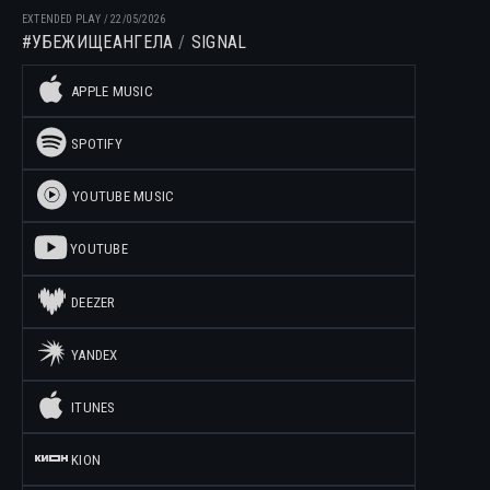
EXTENDED PLAY
/
22/05/2026
#УБЕЖИЩЕАНГЕЛА
SIGNAL
APPLE MUSIC
SPOTIFY
YOUTUBE MUSIC
YOUTUBE
DEEZER
YANDEX
ITUNES
KION