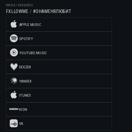
SINGLE
/
26/06/2026
FXLLOWME
#ОНАМЕНЯЛЮБИТ
APPLE MUSIC
SPOTIFY
YOUTUBE MUSIC
DEEZER
YANDEX
ITUNES
KION
VK