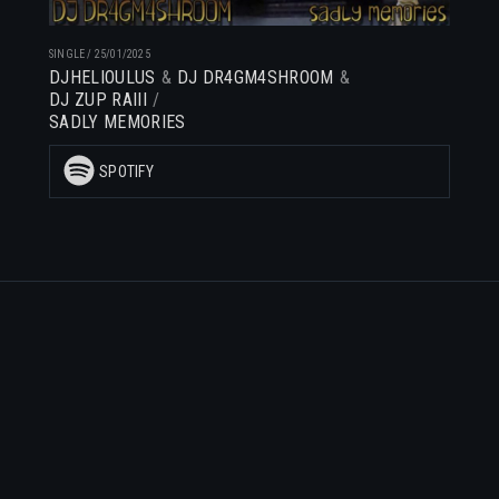
SINGLE
/
25/01/2025
DJHELIOULUS
DJ DR4GM4SHROOM
DJ ZUP RAIII
SADLY MEMORIES
SPOTIFY