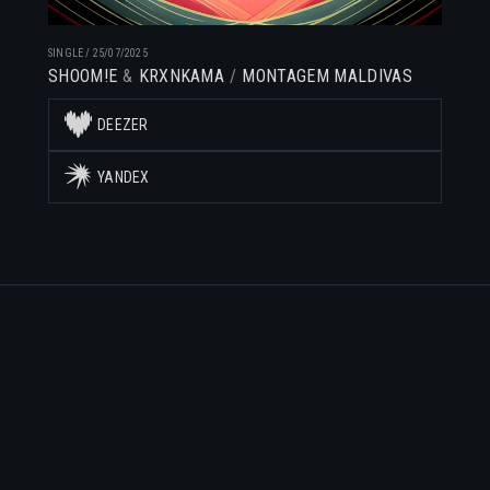
SINGLE
/
25/07/2025
SHOOM!E
KRXNKAMA
MONTAGEM MALDIVAS
DEEZER
YANDEX