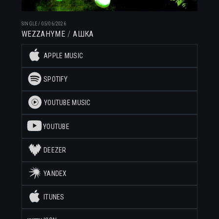
SINGLE
/
05/06/2026
WEZZAHYME
АШКА
APPLE MUSIC
SPOTIFY
YOUTUBE MUSIC
YOUTUBE
DEEZER
YANDEX
ITUNES