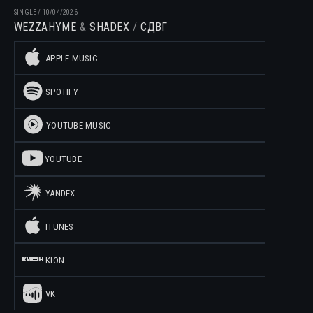
SINGLE
/
10/04/2026
WEZZAHYME
SHADEX
СДВГ
APPLE MUSIC
SPOTIFY
YOUTUBE MUSIC
YOUTUBE
YANDEX
ITUNES
KION
VK