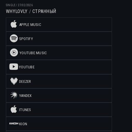
SINGLE
/
27/02/2026
WHYLOVLY
СТРАННЫЙ
APPLE MUSIC
SPOTIFY
YOUTUBE MUSIC
YOUTUBE
DEEZER
YANDEX
ITUNES
KION